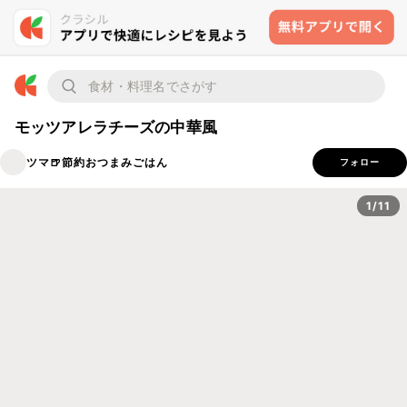
モッツアレラチーズの中華風
ツマ🍺節約おつまみごはん
フォロー
1/11