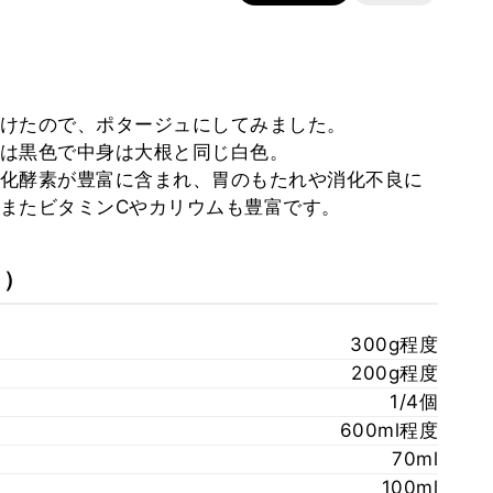
かけたので、ポタージュにしてみました。
皮は黒色で中身は大根と同じ白色。
化酵素が豊富に含まれ、胃のもたれや消化不良に
またビタミンCやカリウムも豊富です。
））
300g程度
200g程度
1/4個
600ml程度
70ml
100ml