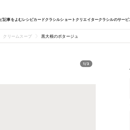
ピ
記事をよむ
レシピカード
クラシルショート
クリエイター
クラシルのサービ
クリームスープ
黒大根のポタージュ
1/3