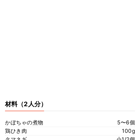
材料
（2人分）
かぼちゃの煮物
5〜6個
鶏ひき肉
100g
タマネギ
小1/2個