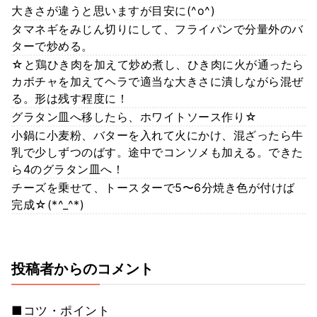
大きさが違うと思いますが目安に(^o^)
タマネギをみじん切りにして、フライパンで分量外のバ
ターで炒める。
☆と鶏ひき肉を加えて炒め煮し、ひき肉に火が通ったら
カボチャを加えてヘラで適当な大きさに潰しながら混ぜ
る。形は残す程度に！
グラタン皿へ移したら、ホワイトソース作り☆
小鍋に小麦粉、バターを入れて火にかけ、混ざったら牛
乳で少しずつのばす。途中でコンソメも加える。できた
ら4のグラタン皿へ！
チーズを乗せて、トースターで5〜6分焼き色が付けば
完成☆(*^_^*)
投稿者からのコメント
■コツ・ポイント