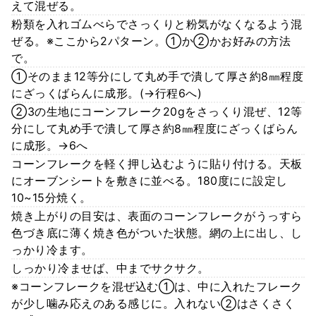
えて混ぜる。
粉類を入れゴムべらでさっくりと粉気がなくなるよう混
ぜる。※ここから2パターン。①か②かお好みの方法
で。
①そのまま12等分にして丸め手で潰して厚さ約8㎜程度
にざっくばらんに成形。(→行程6へ)
②3の生地にコーンフレーク20gをさっくり混ぜ、12等
分にして丸め手で潰して厚さ約8㎜程度にざっくばらん
に成形。→6へ
コーンフレークを軽く押し込むように貼り付ける。天板
にオーブンシートを敷きに並べる。180度にに設定し
10~15分焼く。
焼き上がりの目安は、表面のコーンフレークがうっすら
色づき底に薄く焼き色がついた状態。網の上に出し、し
っかり冷ます。
しっかり冷ませば、中までサクサク。
※コーンフレークを混ぜ込む①は、中に入れたフレーク
が少し噛み応えのある感じに。入れない②はさくさく