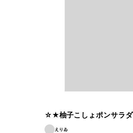
☆★柚子こしょポンサラ
えりゐ