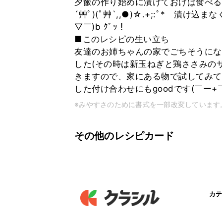
夕飯の作り始めに漬けておけば食べる頃に
´艸ﾟ)(ﾟ艸`,,●)☆.+;:ﾟ* 漬
▽￣)b ｸﾞｯ！
■このレシピの生い立ち
友達のお姉ちゃんの家でごちそうにな
した(その時は新玉ねぎと鶏ささみの
きますので、家にある物で試してみて
した付け合わせにもgoodです(￣ー+￣
※みやすさのために書式を一部改変しています
その他のレシピカード
カテ