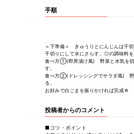
手順
＝下準備＝ きゅうりとにんじんは千切
千切りにして水にさらす。◎の調味料を
食べ方①(即席漬け風) 野菜と水気を
す。
食べ方②(ドレッシングでサラダ風) 
る。
お好みで白ごまを振りかければ完成☆
投稿者からのコメント
■コツ・ポイント