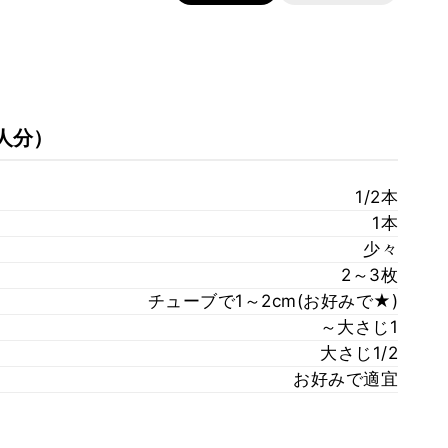
人分）
1/2本
1本
少々
2～3枚
チューブで1～2cm(お好みで★)
～大さじ1
大さじ1/2
お好みで適宜