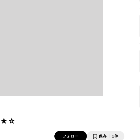
ダ★☆
フォロー
保存
1件