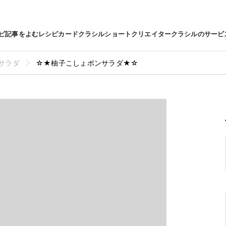
ピ
記事をよむ
レシピカード
クラシルショート
クリエイター
クラシルのサービ
サラダ
☆★柚子こしょポンサラダ★☆