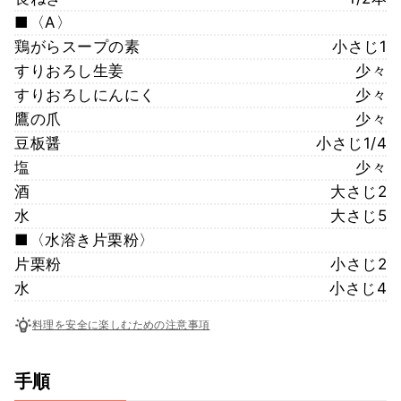
■〈A〉
鶏がらスープの素
小さじ1
すりおろし生姜
少々
すりおろしにんにく
少々
鷹の爪
少々
豆板醤
小さじ1/4
塩
少々
酒
大さじ2
水
大さじ5
■〈水溶き片栗粉〉
片栗粉
小さじ2
水
小さじ4
料理を安全に楽しむための注意事項
手順