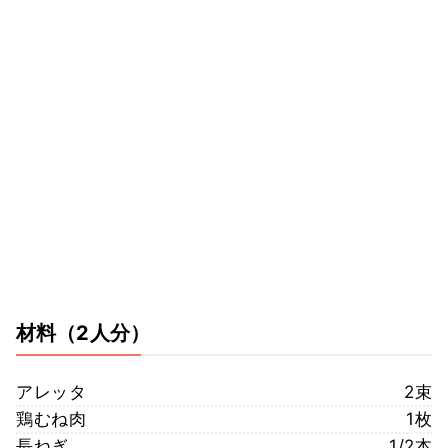
材料
（2人分）
アレッタ
2束
鶏むね肉
1枚
長ねぎ
1/2本