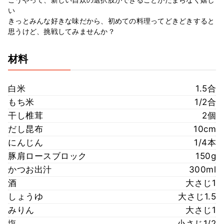
い
きっとみんな好きな味だから、初めての料理ってどきどきすると
思うけど、挑戦してみませんか？
材料
白米
1.5合
もち米
1/2合
干し椎茸
2個
だし昆布
10cm
にんじん
1/4本
豚肩ロースブロック
150g
かつお出汁
300ml
酒
大さじ1
しょうゆ
大さじ1.5
みりん
大さじ1
塩
小さじ1/2