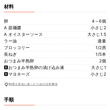
材料
卵
4～6個
A 甜麺醬
小さじ2
A オイスターソース
大さじ1.5
ラー油
適量
ブロッコリー
1/2房
長ねぎ
1/5本
おつまみ半熟卵
2個
🅱️おつまみ半熟卵の漬け込み液
大さじ1
🅱️マヨネーズ
小さじ2
料理を安全に楽しむための注意事項
手順