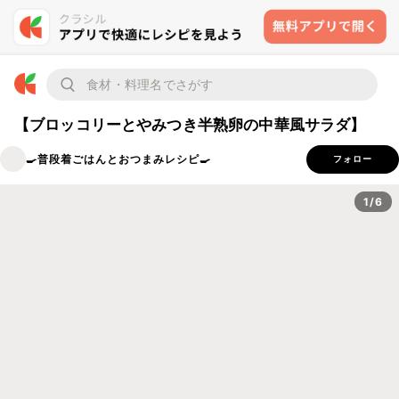
【ブロッコリーとやみつき半熟卵の中華風サラダ】
🍳普段着ごはんとおつまみレシピ🍳
フォロー
1/6