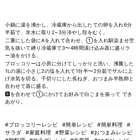
小鍋に湯を沸かし、冷蔵庫から出したての卵を入れ6分
半茹で、氷水に取り2~3分冷やし殻をむく。
二重にした袋にAを入れて合わせ、①を入れ馴染ませ空
気を抜いて縛り冷蔵庫で3〜4時間漬け込み器に盛りラ
ー油をかける。
ブロッコリーは小房に分けてしっかりと洗い、沸騰した
1Lの湯に小さじ2の塩を入れて1分半〜2分茹でザルに上
げ水気を切る。千切りにした長ねぎ、おつまみ半熟卵と
合わせて器に盛る。
🅱️を合わせて①にかけてお好みで白ごまを振って でき
あがり。
#ブロッコリーレシピ
#簡単レシピ
#簡単料理
#
サラダ
#家庭料理
#野菜レシピ
#おつまみレシピ