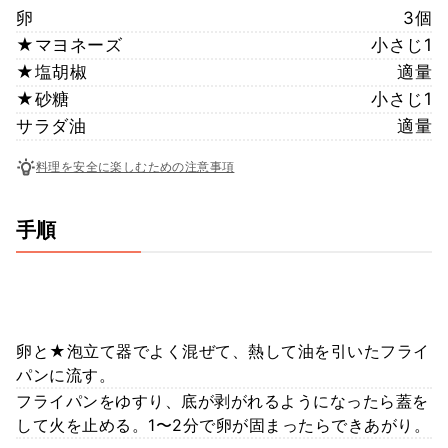
卵
3個
★マヨネーズ
小さじ1
★塩胡椒
適量
★砂糖
小さじ1
サラダ油
適量
料理を安全に楽しむための注意事項
手順
卵と★泡立て器でよく混ぜて、熱して油を引いたフライ
パンに流す。
フライパンをゆすり、底が剥がれるようになったら蓋を
して火を止める。1〜2分で卵が固まったらできあがり。