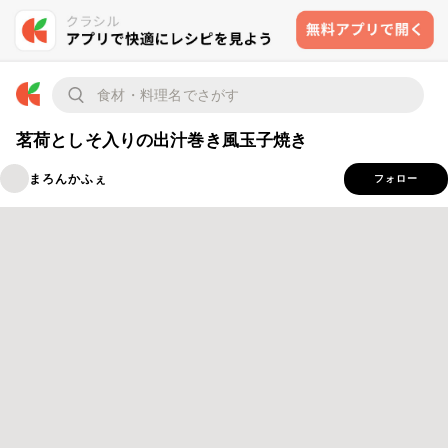
茗荷としそ入りの出汁巻き風玉子焼き
まろんかふぇ
フォロー