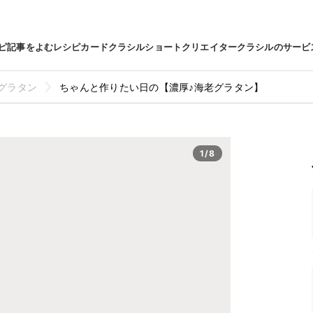
ピ
記事をよむ
レシピカード
クラシルショート
クリエイター
クラシルのサービ
グラタン
ちゃんと作りたい日の【濃厚♪海老グラタン】
1/8