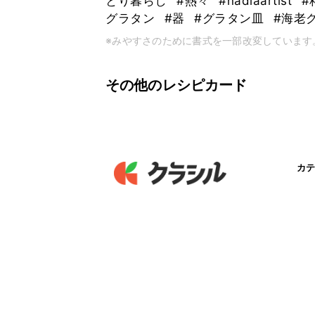
とり暮らし
#熱々
#nadiaartist
#
グラタン
#器
#グラタン皿
#海老
※みやすさのために書式を一部改変しています
その他のレシピカード
カテ