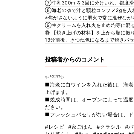
⑦牛乳300mlを3回に分けいれ、都度
⑧海老のゆで汁と顆粒コンソメ2gを入
※焦がさないように弱火で常に混ぜなが
⑨生クリームを入れ火を止め均等に混
⑩ 【焼き上げの材料】を上から順に振
13分前後、きつね色になるまで焼きパ
投稿者からのコメント
✨ᴾᴼᴵᴺᵀ✨
■海老に白ワインを入れた後は、海老
上げます。
■焼成時間は、オーブンによって温度
ださい。
■フレッシュパセリがない場合は、ド
#レシピ
#家ごはん
#クラシル
#