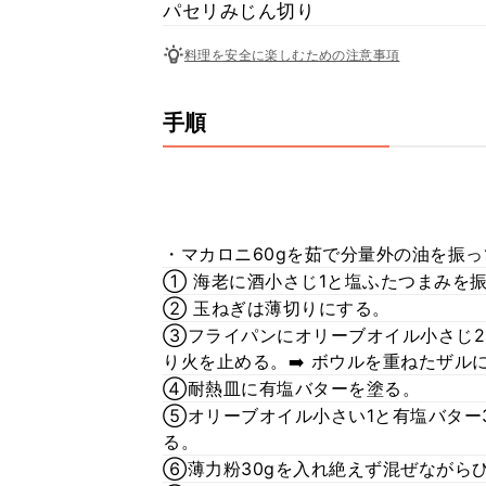
パセリみじん切り
料理を安全に楽しむための注意事項
手順
・マカロニ60gを茹で分量外の油を振
① 海老に酒小さじ1と塩ふたつまみを
② 玉ねぎは薄切りにする。
③フライパンにオリーブオイル小さじ2
り火を止める。➡️ ボウルを重ねたザル
④耐熱皿に有塩バターを塗る。
⑤オリーブオイル小さい1と有塩バター
る。
⑥薄力粉30gを入れ絶えず混ぜながら