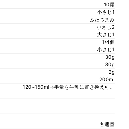
10尾
小さじ1
ふたつまみ
小さじ2
大さじ1
1/4個
小さじ1
30g
30g
2g
200ml
120~150ml→半量を牛乳に置き換え可。
各適量