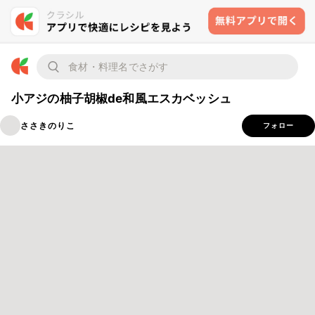
小アジの柚子胡椒de和風エスカベッシュ
ささきのりこ
フォロー