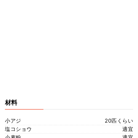
材料
小アジ
20匹くらい
塩コショウ
適宜
小麦粉
適宜