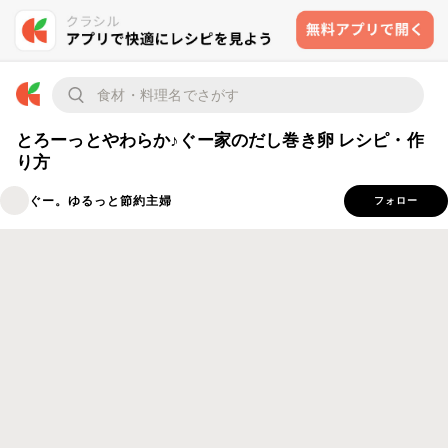
とろーっとやわらか♪ぐー家のだし巻き卵 レシピ・作
り方
ぐー。ゆるっと節約主婦
フォロー