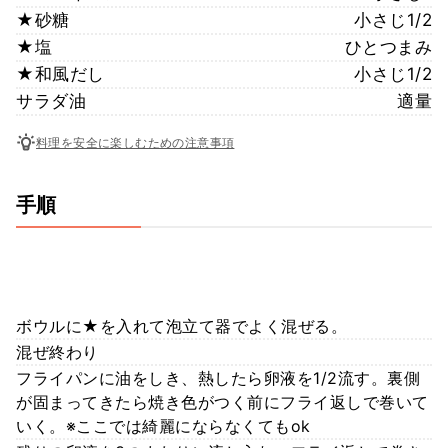
★砂糖
小さじ1/2
★塩
ひとつまみ
★和風だし
小さじ1/2
サラダ油
適量
料理を安全に楽しむための注意事項
手順
ボウルに★を入れて泡立て器でよく混ぜる。
混ぜ終わり
フライパンに油をしき、熱したら卵液を1/2流す。裏側
が固まってきたら焼き色がつく前にフライ返しで巻いて
いく。※ここでは綺麗にならなくてもok