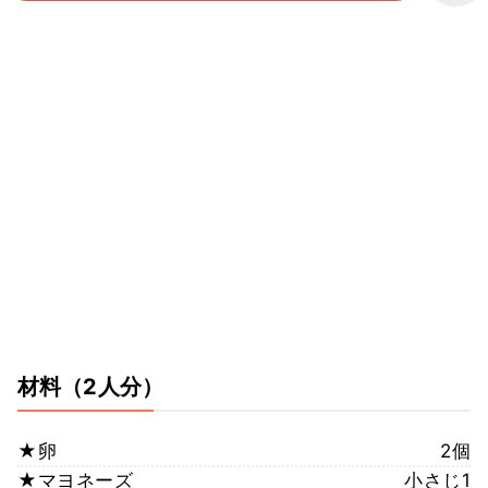
材料
（2人分）
★卵
2個
★マヨネーズ
小さじ1