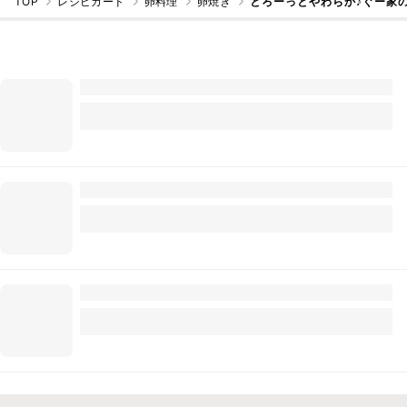
TOP
レシピカード
卵料理
卵焼き
とろーっとやわらか♪ぐー家