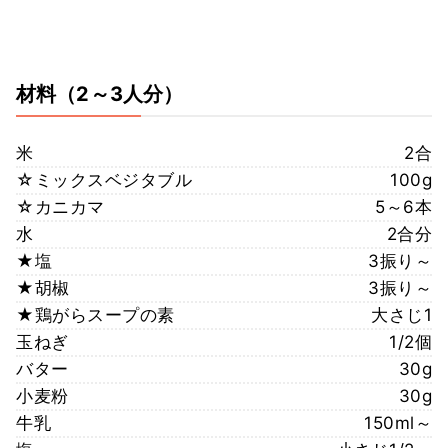
材料
（2～3人分）
米
2合
☆ミックスベジタブル
100g
☆カニカマ
5～6本
水
2合分
★塩
3振り～
★胡椒
3振り～
★鶏がらスープの素
大さじ1
玉ねぎ
1/2個
バター
30g
小麦粉
30g
牛乳
150ml～