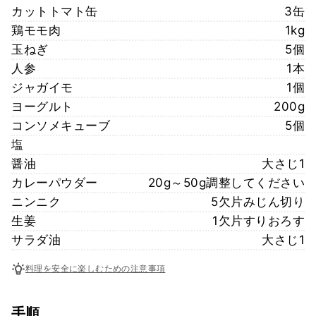
カットトマト缶
3缶
鶏モモ肉
1kg
玉ねぎ
5個
人参
1本
ジャガイモ
1個
ヨーグルト
200g
コンソメキューブ
5個
塩
醤油
大さじ1
カレーパウダー
20g～50g調整してください
ニンニク
5欠片みじん切り
生姜
1欠片すりおろす
サラダ油
大さじ1
料理を安全に楽しむための注意事項
手順