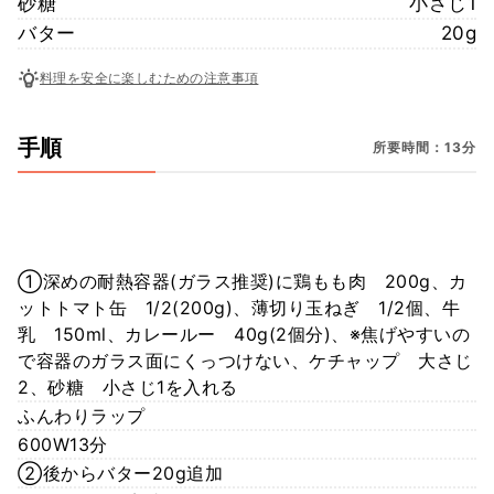
砂糖
小さじ1
バター
20g
料理を安全に楽しむための注意事項
手順
所要時間：13分
①深めの耐熱容器(ガラス推奨)に鶏もも肉 200g、カ
ットトマト缶 1/2(200g)、薄切り玉ねぎ 1/2個、牛
乳 150ml、カレールー 40g(2個分)、※焦げやすいの
で容器のガラス面にくっつけない、ケチャップ 大さじ
2、砂糖 小さじ1を入れる
ふんわりラップ
600W13分
②後からバター20g追加