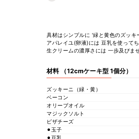
具材はシンプルに '緑と黄色のズッキー
アパレイユ(卵液)には 豆乳を使って
生クリームの濃厚さには 一歩及びませ
材料
（12cmケーキ型 1個分）
ズッキーニ（緑・黄）
ベーコン
オリーブオイル
マジックソルト
ピザチーズ
⚫︎玉子
⚫︎豆乳