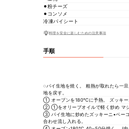
⚫︎粉チーズ
⚫︎コンソメ
冷凍パイシート
料理を安全に楽しむための注意事項
手順
◌パイ生地を焼く。 粗熱が取れたら一
地を戻す。
① オーブンを180℃に予熱。 ズッキ
② ①をオリーブオイルで軽く炒め マ
③ パイ生地に炒めたズッキーニ•ベーコ
合わせ流し入れる。
④ オーブン180℃ 40~50分焼く。 