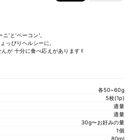
ニ'と'ベーコン'。
ちょっぴりヘルシーに。
んが 十分に食べ応えがあります✌︎
各50~60g
5枚(1p)
適量
適量
30g〜お好みの量
1個
80ml