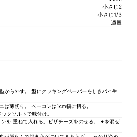
小さじ2
小さじ1/3
適量
旦型から外す。 型にクッキングペーパーをしきパイ生
ーニは薄切り。 ベーコンは1cm幅に切る。
ジックソルトで味付け。
ンを 重ねて入れる。ピザチーズをのせる。 ⚫︎を混ぜ
(中央が膨らんで焼き色がついてきたら⚪︎) しっかり冷め