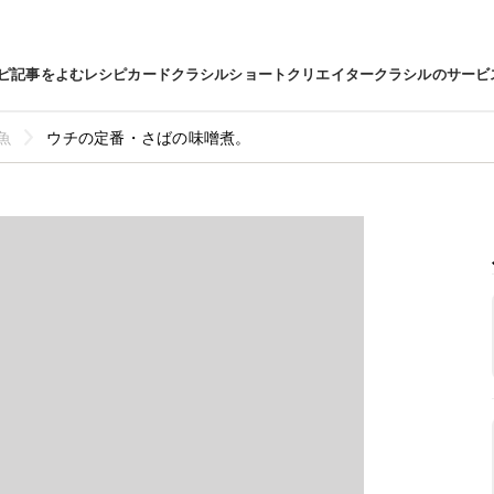
ピ
記事をよむ
レシピカード
クラシルショート
クリエイター
クラシルのサービ
魚
ウチの定番・さばの味噌煮。