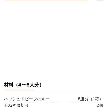
材料
（4〜5人分）
ハッシュドビーフのルー
8皿分（1箱）
玉ねぎ薄切り
2個