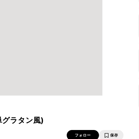
単グラタン風)
フォロー
保存