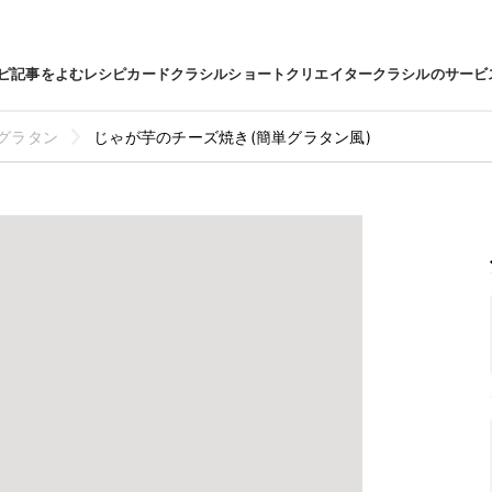
ピ
記事をよむ
レシピカード
クラシルショート
クリエイター
クラシルのサービ
グラタン
じゃが芋のチーズ焼き(簡単グラタン風)