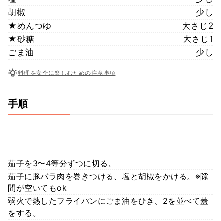
胡椒
少し
★めんつゆ
大さじ2
★砂糖
大さじ1
ごま油
少し
料理を安全に楽しむための注意事項
手順
茄子を3〜4等分ずつに切る。
茄子に豚バラ肉を巻きつける、塩と胡椒をかける。※隙
間が空いてもok
弱火で熱したフライパンにごま油をひき、2を並べて蓋
をする。