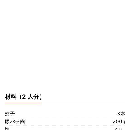
材料
（2 人分）
茄子
3本
豚バラ肉
200g
塩
少し