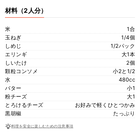
材料
（2人分）
米
1合
玉ねぎ
1/4個
しめじ
1/2パック
エリンギ
大1本
しいたけ
2個
顆粒コンソメ
小2と1/2
水
480cc
バター
小1
粉チーズ
大1
とろけるチーズ
お好みで軽くひとつかみ
黒胡椒
たっぷり
料理を安全に楽しむための注意事項