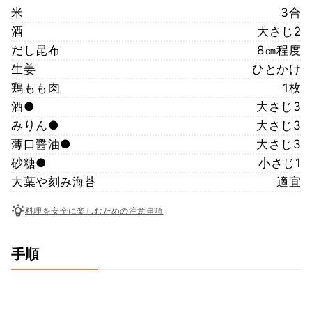
米
3合
酒
大さじ2
だし昆布
8㎝程度
生姜
ひとかけ
鶏もも肉
1枚
酒●
大さじ3
みりん●
大さじ3
薄口醤油●
大さじ3
砂糖●
小さじ1
大葉や刻み海苔
適宜
料理を安全に楽しむための注意事項
手順