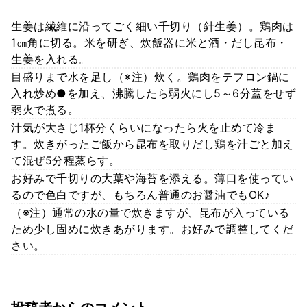
生姜は繊維に沿ってごく細い千切り（針生姜）。鶏肉は
1㎝角に切る。米を研ぎ、炊飯器に米と酒・だし昆布・
生姜を入れる。
目盛りまで水を足し（※注）炊く。鶏肉をテフロン鍋に
入れ炒め●を加え、沸騰したら弱火にし5～6分蓋をせず
弱火で煮る。
汁気が大さじ1杯分くらいになったら火を止めて冷ま
す。炊きがったご飯から昆布を取りだし鶏を汁ごと加え
て混ぜ5分程蒸らす。
お好みで千切りの大葉や海苔を添える。薄口を使ってい
るので色白ですが、もちろん普通のお醤油でもOK♪
（※注）通常の水の量で炊きますが、昆布が入っている
ため少し固めに炊きあがります。お好みで調整してくだ
さい。