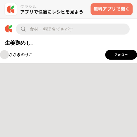
生姜鶏めし。
ささきのりこ
フォロー