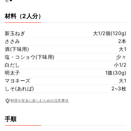
材料
（2人分）
新玉ねぎ
大1/2個(120g)
ささみ
2本
酒(下味用)
大1
塩・コショウ(下味用)
少々
白だし
小1/2
明太子
1腹(30g)
マヨネーズ
大1
しそ(あれば)
2~3枚
料理を安全に楽しむための注意事項
手順