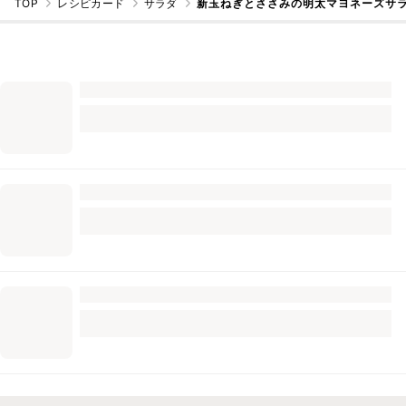
TOP
レシピカード
サラダ
新玉ねぎとささみの明太マヨネーズサ