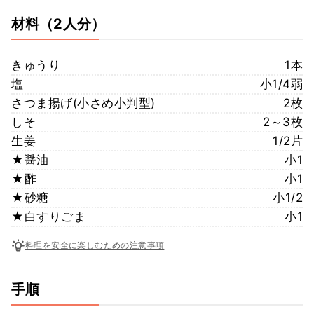
材料
（2人分）
きゅうり
1本
塩
小1/4弱
さつま揚げ(小さめ小判型)
2枚
しそ
2～3枚
生姜
1/2片
★醤油
小1
★酢
小1
★砂糖
小1/2
★白すりごま
小1
料理を安全に楽しむための注意事項
手順