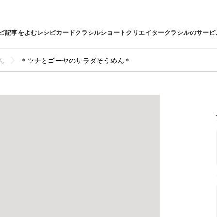
ピ
記事をよむ
レシピカード
クラシルショート
クリエイター
クラシルのサービ
ん
＊ツナとゴーヤのサラダそうめん＊