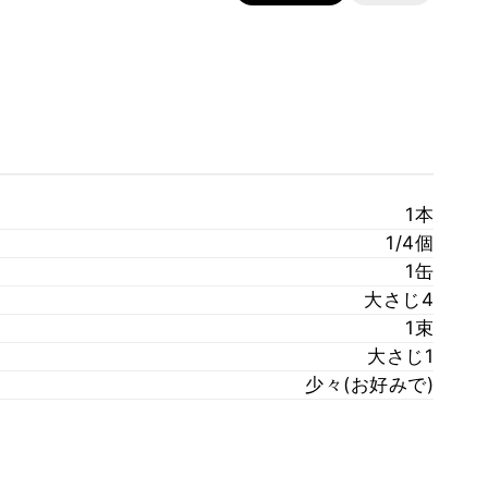
1本
1/4個
1缶
大さじ4
1束
大さじ1
少々(お好みで)