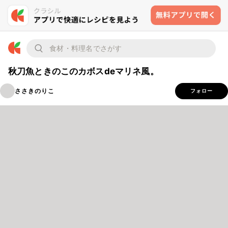
秋刀魚ときのこのカボスdeマリネ風。
ささきのりこ
フォロー