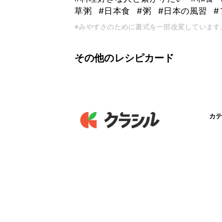
草粥
#日本食
#粥
#日本の風習
#
※みやすさのために書式を一部改変しています
その他のレシピカード
カテ