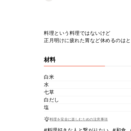
料理という料理ではないけど
正月明けに疲れた胃など休めるのはと
材料
白米
水
七草
白だし
塩
料理を安全に楽しむための注意事項
#料理好きな人と繋がりたい
#和食