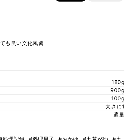
ても良い文化風習
180g
900g
100g
大さじ1
適量
#料理記録
#料理男子
#おかゆ
#七草がゆ
#七