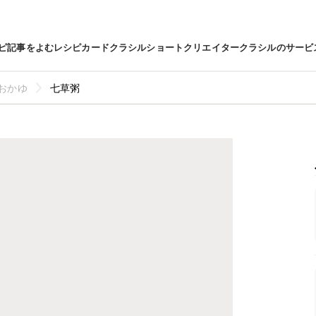
ピ
記事をよむ
レシピカード
クラシルショート
クリエイター
クラシルのサービ
おかゆ
七草粥