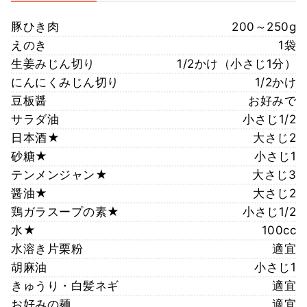
豚ひき肉
200～250g
えのき
1袋
生姜みじん切り
1/2かけ（小さじ1分）
にんにくみじん切り
1/2かけ
豆板醤
お好みで
サラダ油
小さじ1/2
日本酒★
大さじ2
砂糖★
小さじ1
テンメンジャン★
大さじ3
醤油★
大さじ2
鶏ガラスープの素★
小さじ1/2
水★
100cc
水溶き片栗粉
適宜
胡麻油
小さじ1
きゅうり・白髪ネギ
適宜
お好みの麺
適宜