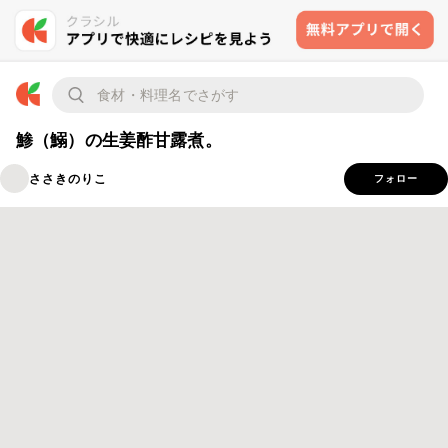
鯵（鰯）の生姜酢甘露煮。
ささきのりこ
フォロー