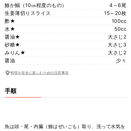
鯵か鰯（10㎝程度のもの）
4～6尾
生姜薄切りスライス
15～20枚
酢★
100cc
水★
50cc
醤油★
大さじ2
砂糖★
大さじ3
みりん★
大さじ2
醤油
少々
料理を安全に楽しむための注意事項
手順
魚は頭・尾・内臓（鯵はぜいごも）取り、洗って水気を