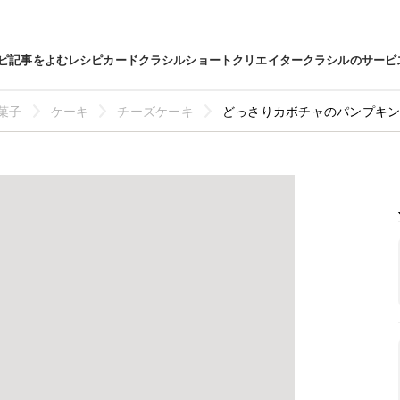
ピ
記事をよむ
レシピカード
クラシルショート
クリエイター
クラシルのサービ
菓子
ケーキ
チーズケーキ
どっさりカボチャのパンプキ