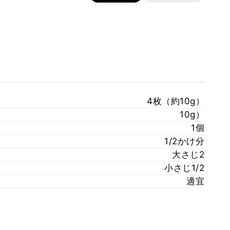
4枚（約10g）
10g）
1個
1/2かけ分
大さじ2
小さじ1/2
適宜