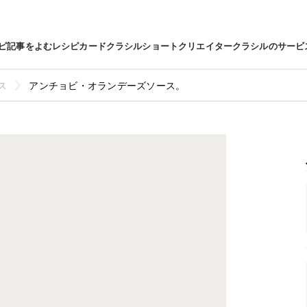
ピ
記事をよむ
レシピカード
クラシルショート
クリエイター
クラシルのサービ
ス
アンチョビ・オランデーズソース。