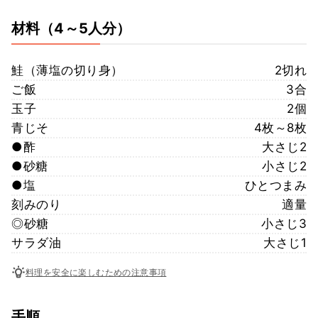
材料
（4～5人分）
鮭（薄塩の切り身）
2切れ
ご飯
3合
玉子
2個
青じそ
4枚～8枚
●酢
大さじ2
●砂糖
小さじ2
●塩
ひとつまみ
刻みのり
適量
◎砂糖
小さじ3
サラダ油
大さじ1
料理を安全に楽しむための注意事項
手順