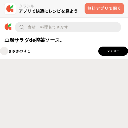
豆腐サラダde搾菜ソース。
ささきのりこ
フォロー