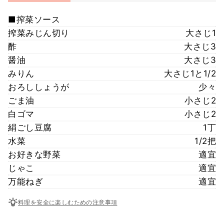
■搾菜ソース
搾菜みじん切り
大さじ1
酢
大さじ3
醤油
大さじ3
みりん
大さじ1と1/2
おろししょうが
少々
ごま油
小さじ2
白ゴマ
小さじ2
絹ごし豆腐
1丁
水菜
1/2把
お好きな野菜
適宜
じゃこ
適宜
万能ねぎ
適宜
料理を安全に楽しむための注意事項