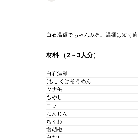
白石温麺でちゃんぷる。温麺は短く適
材料
（2～3人分）
白石温麺
(もしくはそうめん
ツナ缶
もやし
ニラ
にんじん
ちくわ
塩胡椒
白だし