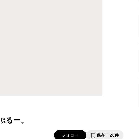
ぷるー。
フォロー
保存
26件