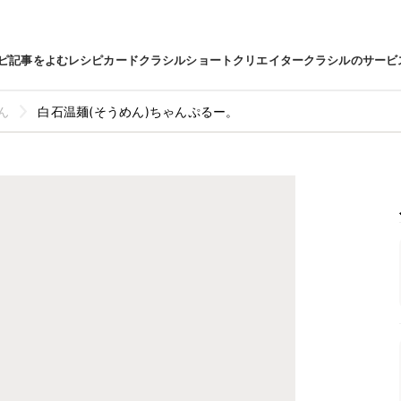
ピ
記事をよむ
レシピカード
クラシルショート
クリエイター
クラシルのサービ
ん
白石温麺(そうめん)ちゃんぷるー。