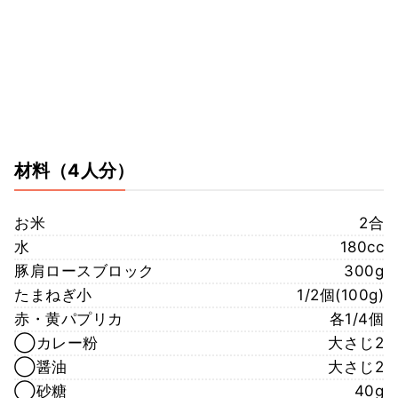
材料
（4人分）
お米
2合
水
180cc
豚肩ロースブロック
300g
たまねぎ小
1/2個(100g)
赤・黄パプリカ
各1/4個
◯カレー粉
大さじ2
◯醤油
大さじ2
◯砂糖
40g