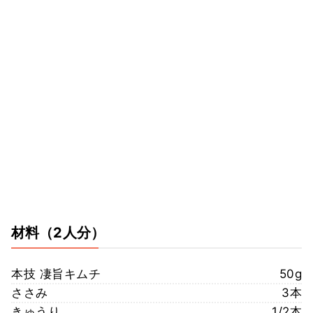
材料
（2人分）
本技 凄旨キムチ
50g
ささみ
3本
きゅうり
1/2本