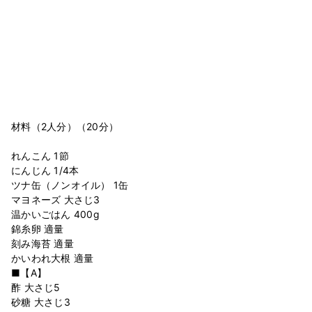
材料（2人分）（20分）
れんこん 1節
にんじん 1/4本
ツナ缶（ノンオイル） 1缶
マヨネーズ 大さじ3
温かいごはん 400g
錦糸卵 適量
刻み海苔 適量
かいわれ大根 適量
■【A】
酢 大さじ5
砂糖 大さじ3