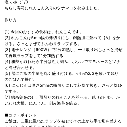
塩 小さじ1/3
ちらし寿司にれんこん入りのツナマヨを挟みました。
作り方
[1] 今回のおすすめ食材は、れんこんです。
[2] れんこんは5mm幅の薄切りにし、耐熱皿に並べて【A】をか
ける。さっとまぜてふんわりラップする。
[3] 電子レンジ（600W）で2分加熱し、一旦取り出しさっと混ぜ
て再度ラップをして1分加熱する。
[4] 粗熱が取れたら半分は粗く刻み、ボウルでマヨネーズとツナ
と混ぜ合わせる。
[5] 器にご飯の半量を丸く盛り付ける。<4>の2/3を敷いて残り
のごはんで挟む。
[6] にんじんは厚さ5mmの輪切りにして花型で抜き、さっと塩ゆ
でする。
[7] 錦糸卵をのせ、薄切りのれんこんを並べる。残りの<4>、か
いわれ大根、にんじん、刻み海苔を飾る。
■コツ・ポイント
ご飯は、二重に重ねたラップを被せてその上から手で形を整える
ことで、丸く作ることが出来ます。