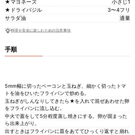
★マヨネーズ
小さじ1
★ドライバジル
3〜4フリ
サラダ油
適量
料理を安全に楽しむための注意事項
手順
5mm幅に切ったベーコンと玉ねぎ、細かく切ったトマ
トを油をひいたフライパンで炒める。
玉ねぎがしんなりしてきたら★を入れて混ぜあわせた卵
をフライパンに流し込む。
中火で蓋をして5分程度蒸し焼きにする。卵が固まった
ら出来上がり。
出すときはフライパンに皿をあててひっくり返すと崩れ