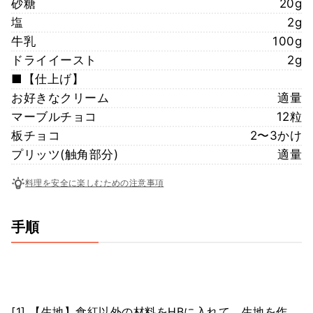
砂糖
20g
塩
2g
牛乳
100g
ドライイースト
2g
■【仕上げ】
お好きなクリーム
適量
マーブルチョコ
12粒
板チョコ
2〜3かけ
プリッツ(触角部分)
適量
料理を安全に楽しむための注意事項
手順
[1] 【生地】食紅以外の材料をHBに入れて、生地を作