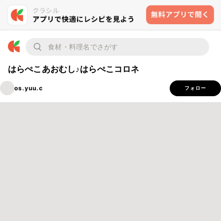
はらぺこあおむし♪はらぺこコロネ
os.yuu.c
フォロー