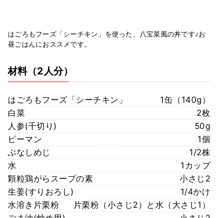
はごろもフーズ「シーチキン」を使った、八宝菜風の丼です♪お
昼ごはんにおススメです。
材料
（2人分）
はごろもフーズ「シーチキン」
1缶（140g）
白菜
2枚
人参(千切り)
50g
ピーマン
1個
ぶなしめじ
1/2株
水
1カップ
顆粒鶏がらスープの素
小さじ2
生姜(すりおろし)
1/4かけ
水溶き片栗粉
片栗粉（小さじ2）と水（大さじ1）
ごま油(炒め用)
小さじ2