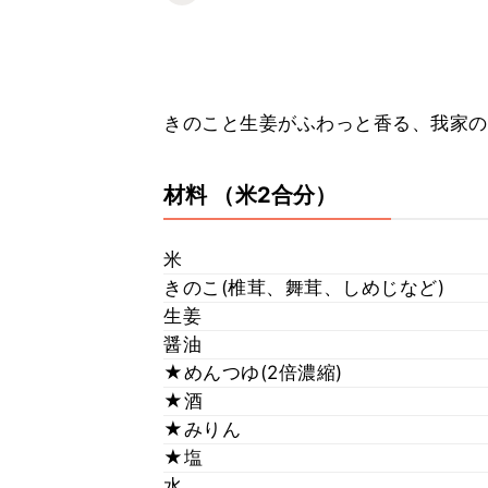
きのこと生姜がふわっと香る、我家の
材料
（米2合分）
米
きのこ(椎茸、舞茸、しめじなど)
生姜
醤油
★めんつゆ(2倍濃縮)
★酒
★みりん
★塩
水