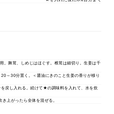
用。舞茸、しめじはほぐす。椎茸は細切り。生姜は千
20～30分置く。＜醤油にきのこと生姜の香りが移り
分を戻し入れる。続けて★の調味料を入れて、水を炊
炊き上がったら全体を混ぜる。