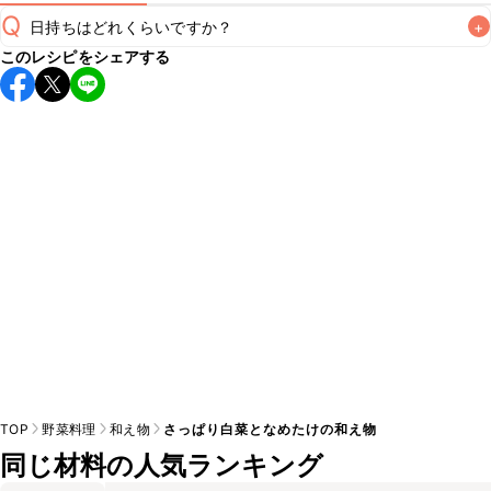
Q
日持ちはどれくらいですか？
+
このレシピをシェアする
保存期間は冷蔵で当日中が目安です。なるべくお早めにお召
し上がりください。

A
※日持ちは目安です。
こちら
の注意事項をご確認の上、正し
TOP
野菜料理
和え物
さっぱり白菜となめたけの和え物
同じ材料の人気ランキング