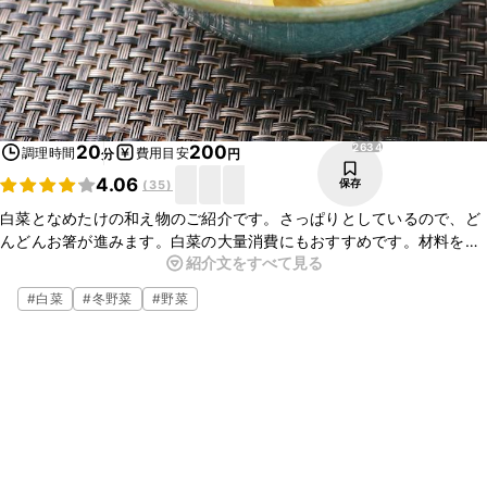
2634
20
200
調理時間
費用目安
分
円
4.06
保存
(
35
)
白菜となめたけの和え物のご紹介です。さっぱりとしているので、ど
んどんお箸が進みます。白菜の大量消費にもおすすめです。材料を用
紹介文をすべて見る
意したら混ぜるだけの簡単なメニューなので、今夜のおかずにもう一
品というときにぜひ作ってみてください。
#
白菜
#
冬野菜
#
野菜