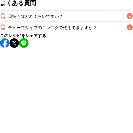
よくある質問
Q
日持ちはどれくらいですか？
+
Q
チューブタイプのニンニクで代用できますか？
+
保存期間は冷蔵で当日中が目安です。なるべくお早めにお召
このレシピをシェアする
し上がりください。

A
チューブタイプのニンニクを使用してもお作りいただけま
A
す。小さじ1/2を目安に加え、お好みの風味になるようご調節
※日持ちは目安です。
こちら
の注意事項をご確認の上、正し