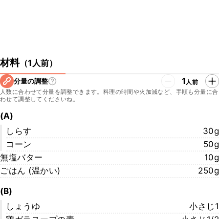
材料
（
1人前
）
1
分量の調整
人前
人数に合わせて分量を調整できます。料理の時間や火加減など、手順も分量に合
わせて調整してくださいね。
(A)
しらす
30g
コーン
50g
無塩バター
10g
ごはん (温かい)
250g
(B)
しょうゆ
小さじ1