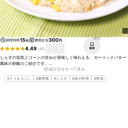
2266
15
300
調理時間
費用目安
分
円
4.49
保存
(
45
)
しらすの塩気とコーンの甘みが美味しく味わえる、ガーリックバター
風味の炒飯のご紹介です。
紹介文をすべて見る
冷蔵庫に余りがちな食材なので、いつでも簡単に作れます。食材費も
安く済み、節約レシピとしてリピート間違い無し！ぜひお試しくださ
#
とうもろこし
#
夏野菜
#
しらす
#
魚介料理
#
野菜
い。