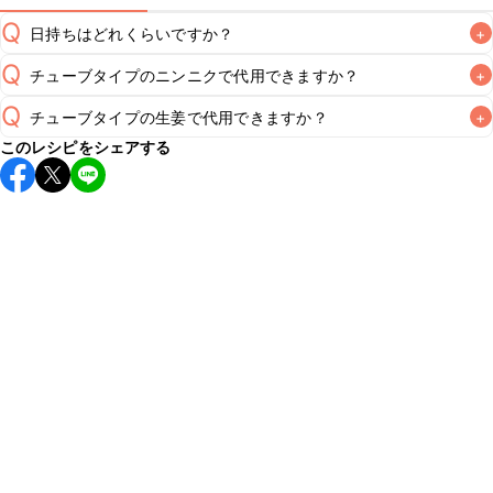
Q
日持ちはどれくらいですか？
+
Q
チューブタイプのニンニクで代用できますか？
+
保存期間は冷蔵で当日中が目安です。なるべくお早めにお召
し上がりください。

Q
チューブタイプの生姜で代用できますか？
+
A
チューブタイプのニンニクを使用してもお作りいただけま
A
このレシピをシェアする
す。小さじ1/2を目安に加え、お好みの風味になるようご調節
※日持ちは目安です。
こちら
の注意事項をご確認の上、正し
チューブタイプの生姜を使用してもお作りいただけます。小
A
さじ1/2を目安に加え、お好みの風味になるようご調節くださ