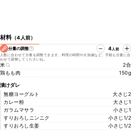
材料
（
4人前
）
4
分量の調整
人前
人数に合わせて分量を調整できます。料理の時間や火加減など、手順も分量に合
わせて調整してくださいね。
米
2合
鶏もも肉
150g
漬けダレ
無糖ヨーグルト
大さじ2
カレー粉
大さじ1
ガラムマサラ
小さじ1
すりおろしニンニク
小さじ1/2
すりおろし生姜
小さじ1/2