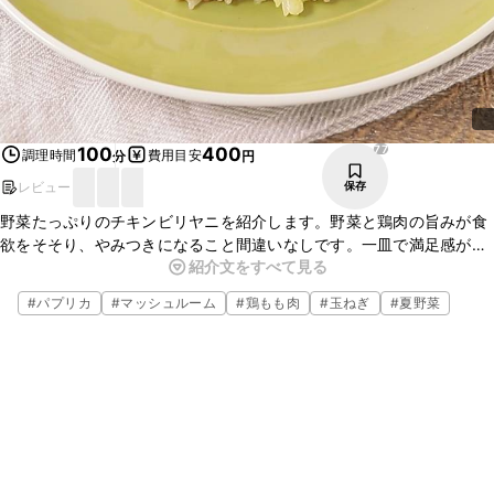
77
100
400
調理時間
費用目安
分
円
レビュー
保存
野菜たっぷりのチキンビリヤニを紹介します。野菜と鶏肉の旨みが食
欲をそそり、やみつきになること間違いなしです。一皿で満足感があ
紹介文をすべて見る
り、晩ごはんやパーティーメニューとしてもおすすめです。お好みの
具材で様々なアレンジをすることができますよ。この機会にぜひ作っ
#
パプリカ
#
マッシュルーム
#
鶏もも肉
#
玉ねぎ
#
夏野菜
てみて下さいね。