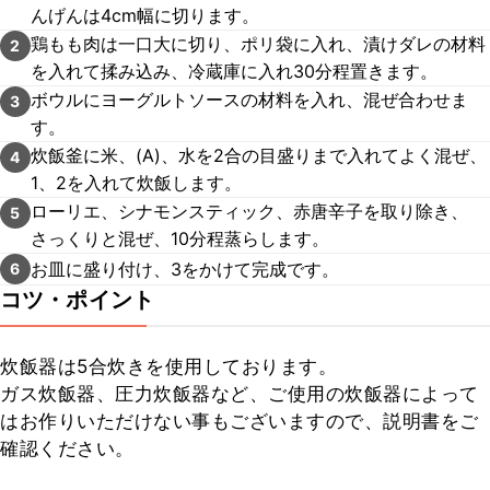
んげんは4cm幅に切ります。
鶏もも肉は一口大に切り、ポリ袋に入れ、漬けダレの材料
2
を入れて揉み込み、冷蔵庫に入れ30分程置きます。
ボウルにヨーグルトソースの材料を入れ、混ぜ合わせま
3
す。
炊飯釜に米、(A)、水を2合の目盛りまで入れてよく混ぜ、
4
1、2を入れて炊飯します。
ローリエ、シナモンスティック、赤唐辛子を取り除き、
5
さっくりと混ぜ、10分程蒸らします。
お皿に盛り付け、3をかけて完成です。
6
コツ・ポイント
炊飯器は5合炊きを使用しております。

ガス炊飯器、圧力炊飯器など、ご使用の炊飯器によって
はお作りいただけない事もございますので、説明書をご
確認ください。