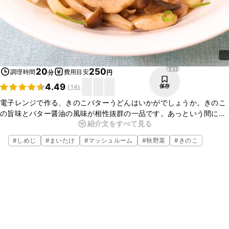
4419
20
250
調理時間
費用目安
分
円
4.49
保存
(
14
)
電子レンジで作る、きのこバターうどんはいかがでしょうか。きのこ
の旨味とバター醤油の風味が相性抜群の一品です。あっという間に作
紹介文をすべて見る
ることが出来るので、忙しい日の昼食や小腹が空いた夜食などにも
ぴったりですよ。ぜひお試しくださいね。
#
しめじ
#
まいたけ
#
マッシュルーム
#
秋野菜
#
きのこ