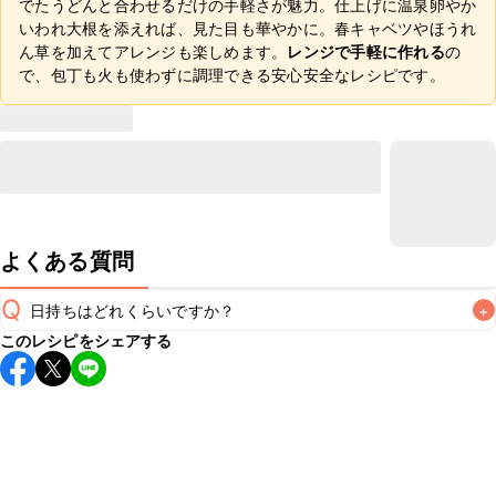
でたうどんと合わせるだけの手軽さが魅力。仕上げに温泉卵やか
いわれ大根を添えれば、見た目も華やかに。春キャベツやほうれ
ん草を加えてアレンジも楽しめます。
レンジで手軽に作れる
の
で、包丁も火も使わずに調理できる安心安全なレシピです。
よくある質問
Q
日持ちはどれくらいですか？
+
このレシピをシェアする
こちらのレシピは出来たてをお召し上がりいただくことをお
すすめします。

A
※日持ちは目安です。
こちら
の注意事項をご確認の上、正し