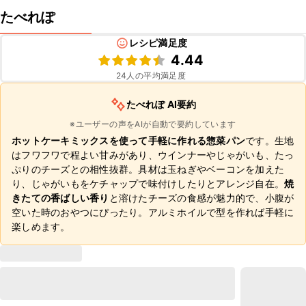
たべれぽ
レシピ満足度
4.44
24
人の平均満足度
たべれぽ AI要約
※ユーザーの声をAIが自動で要約しています
ホットケーキミックスを使って手軽に作れる惣菜パン
です。生地
はフワフワで程よい甘みがあり、ウインナーやじゃがいも、たっ
ぷりのチーズとの相性抜群。具材は玉ねぎやベーコンを加えた
り、じゃがいもをケチャップで味付けしたりとアレンジ自在。
焼
きたての香ばしい香り
と溶けたチーズの食感が魅力的で、小腹が
空いた時のおやつにぴったり。アルミホイルで型を作れば手軽に
楽しめます。