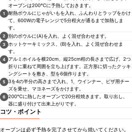
オーブンは200℃に予熱しておきます。
耐熱ボウルにじゃがいもを入れ、ふんわりとラップをかけ
1
て、600Wの電子レンジで5分程火が通るまで加熱しま
す。
別のボウルに(A)を入れ、よく混ぜ合わせます。
2
ホットケーキミックス、(B)を入れ、よく混ぜ合わせま
3
す。
アルミホイルを横20cm、縦25cm程の長さまで広げ、2つ
4
折りに重ねて周囲を立ち上げます。正方形に切ったクッキ
ングシートを敷き、型を6個作ります。
3を4の半分の高さまで入れ、1、ウインナー、ピザ用チー
5
ズを乗せ、マヨネーズをかけます。
200℃に熱したオーブンで20分程焼きます。取り出し、
6
器に盛り付けて出来上がりです。
コツ・ポイント
オーブンは必ず予熱を完了させてから焼いてください。
