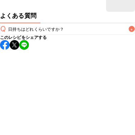
よくある質問
Q
日持ちはどれくらいですか？
+
このレシピをシェアする
保存期間は冷蔵で翌日中が目安です。なるべくお早めにお召
し上がりください。

A
※日持ちは目安です。
こちら
の注意事項をご確認の上、正し