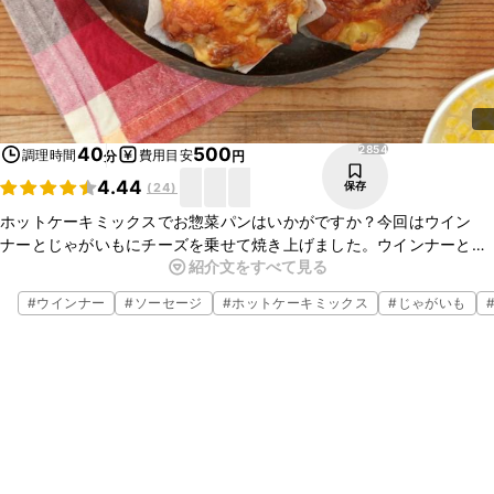
2854
40
500
調理時間
費用目安
分
円
4.44
保存
(
24
)
ホットケーキミックスでお惣菜パンはいかがですか？今回はウイン
ナーとじゃがいもにチーズを乗せて焼き上げました。ウインナーと
紹介文をすべて見る
チーズの旨味にホットケーキミックスの甘みが美味しいです。生地は
ホットケーキミックスを使用してますので、お手軽に作れます。お好
#
ウインナー
#
ソーセージ
#
ホットケーキミックス
#
じゃがいも
みの具材を乗せると、アレンジが広がります。是非お試しください
ね。