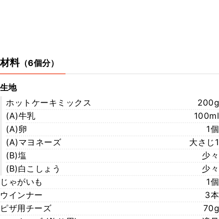
材料
（
6個分
）
生地
ホットケーキミックス
200g
(A)牛乳
100ml
(A)卵
1個
(A)マヨネーズ
大さじ1
(B)塩
少々
(B)白こしょう
少々
じゃがいも
1個
ウインナー
3本
ピザ用チーズ
70g