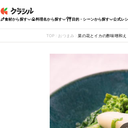
食材から探す
料理名から探す
目的・シーンから探す
公式レ
TOP
おつまみ
菜の花とイカの酢味噌和え