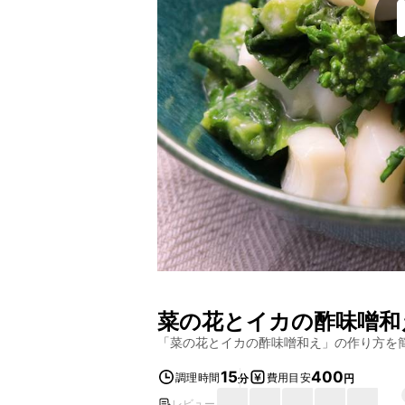
菜の花とイカの酢味噌和
「
菜の花とイカの酢味噌和え
」の作り方を
15
400
調理時間
費用目安
分
円
レビュー