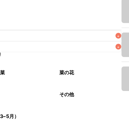
+
+
リ
なるべくお早めにお召し上がりください。

野菜
菜の花
カ
その他
3–5月）