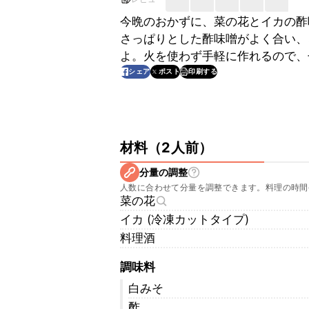
今晩のおかずに、菜の花とイカの酢
さっぱりとした酢味噌がよく合い、
よ。火を使わず手軽に作れるので、
印刷する
シェア
ポスト
材料
（
2人前
）
分量の調整
人数に合わせて分量を調整できます。料理の時間
菜の花
イカ (冷凍カットタイプ)
料理酒
調味料
白みそ
酢