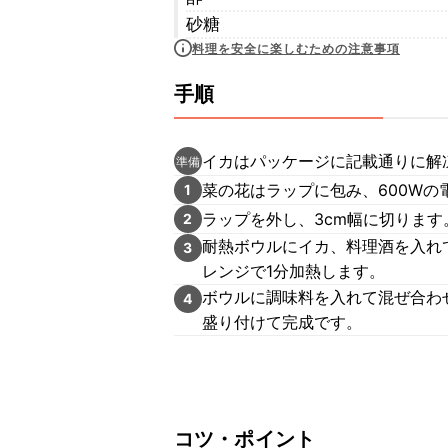
砂糖
料理を安全に楽しむための注意事項
手順
イカはパッケージに記載通りに解
準備
菜の花はラップに包み、600Wの
1
ラップを外し、3cm幅に切ります
2
耐熱ボウルにイカ、料理酒を入れ
3
レンジで1分加熱します。
ボウルに調味料を入れて混ぜ合わ
4
盛り付けて完成です。
コツ・ポイント