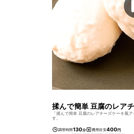
揉んで簡単 豆腐のレア
「
揉んで簡単 豆腐のレアチーズケーキ風ア
す。
130
400
調理時間
費用目安
分
円