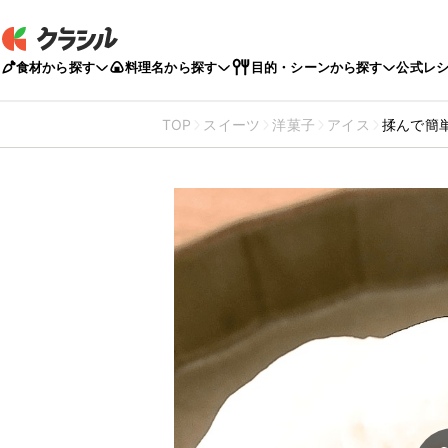
食材から探す
料理名から探す
目的・シーンから探す
公式レ
TOP
スイーツ
洋菓子
アイス
揉んで簡