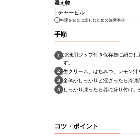
添え物
チャービル
料理を安全に楽しむための注意事項
手順
冷凍用ジップ付き保存袋に絹ごし
1
す。
生クリーム、はちみつ、レモン汁
2
全体がしっかりと混ざったら冷凍
3
しっかり凍ったら器に盛り付け、
4
コツ・ポイント