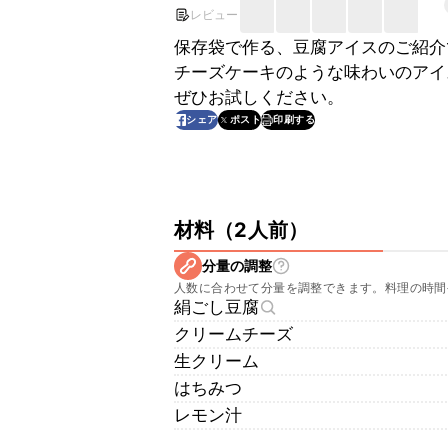
レビュー
保存袋で作る、豆腐アイスのご紹介
チーズケーキのような味わいのアイ
ぜひお試しください。
印刷する
シェア
ポスト
材料
（
2人前
）
分量の調整
人数に合わせて分量を調整できます。料理の時間
絹ごし豆腐
クリームチーズ
生クリーム
はちみつ
レモン汁