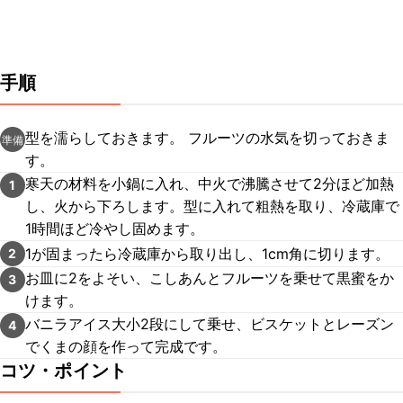
手順
型を濡らしておきます。 フルーツの水気を切っておきま
準備
す。
寒天の材料を小鍋に入れ、中火で沸騰させて2分ほど加熱
1
し、火から下ろします。型に入れて粗熱を取り、冷蔵庫で
1時間ほど冷やし固めます。
1が固まったら冷蔵庫から取り出し、1cm角に切ります。
2
お皿に2をよそい、こしあんとフルーツを乗せて黒蜜をか
3
けます。
バニラアイス大小2段にして乗せ、ビスケットとレーズン
4
でくまの顔を作って完成です。
コツ・ポイント