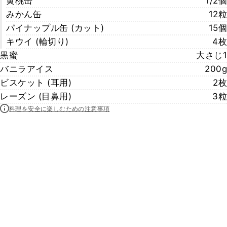
黄桃缶
1/2個
みかん缶
12粒
パイナップル缶 (カット)
15個
キウイ (輪切り)
4枚
黒蜜
大さじ1
バニラアイス
200g
ビスケット (耳用)
2枚
レーズン (目鼻用)
3粒
料理を安全に楽しむための注意事項