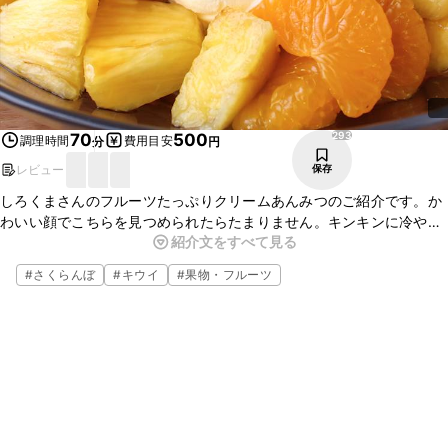
293
70
500
調理時間
費用目安
分
円
レビュー
保存
しろくまさんのフルーツたっぷりクリームあんみつのご紹介です。か
わいい顔でこちらを見つめられたらたまりません。キンキンに冷やし
紹介文をすべて見る
て溶けないうちにお召し上がりください。くまさん部分のアイスは
チョコレート味や抹茶味で作ってもかわいいです。
#
さくらんぼ
#
キウイ
#
果物・フルーツ